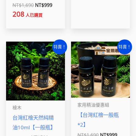
NT$
1,690
NT$
999
208
人已購買
原
目
原
目
特賣！
特賣！
始
前
始
前
價
價
價
價
格：
格：
格：
格：
NT$999。
NT$590。
NT$1,690。
NT$999
家用精油優惠組
檜木
【台灣紅檜一般瓶
台灣紅檜天然純精
*2】
油10ml【一般瓶】
NT$
1,690
NT$
999