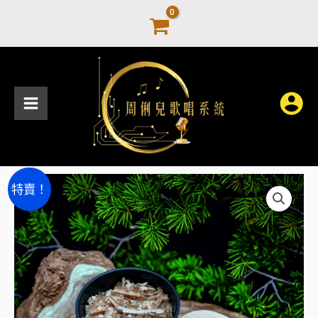
跳
至
主
要
內
容
手
原
目
特賣！
工
始
前
檜
木
價
價
擴
格：
格：
香