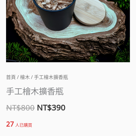
瓶
NT$800。
NT$390。
數
量
首頁
/
檜木
/ 手工檜木擴香瓶
手工檜木擴香瓶
NT$
800
NT$
390
27
人已購買