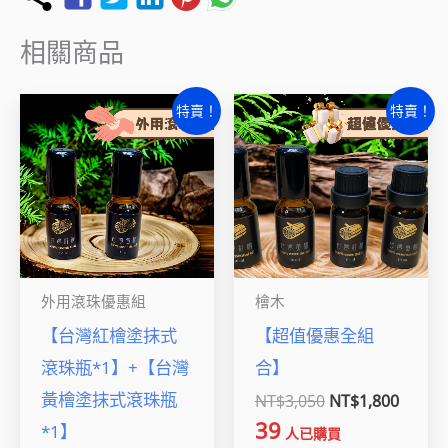
相關商品
原
目
原
目
特賣！
特賣！
始
前
始
前
價
價
價
價
格：
格：
格：
格：
NT$1,690。
NT$999。
NT$3,050。
NT$1,
外用滾珠優惠組
檜木
【台灣紅檜塗抹式
【超值優惠全組
滾珠瓶*1】+【台灣
合】
黃檜塗抹式滾珠瓶
NT$
3,050
NT$
1,800
39
*1】
人已購買