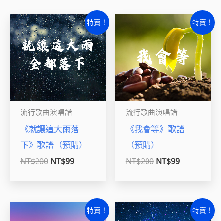
原
目
原
目
特賣！
特賣！
始
前
始
前
價
價
價
價
格：
格：
格：
格：
NT$200。
NT$99。
NT$200。
NT$99。
流行歌曲演唱譜
流行歌曲演唱譜
《就讓這大雨落
《我會等》歌譜
下》歌譜（預購）
（預購）
NT$
200
NT$
99
NT$
200
NT$
99
原
目
原
目
特賣！
特賣！
始
前
始
前