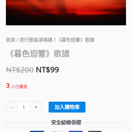
數
NT$200。
NT$99。
量
首頁
/
流行歌曲演唱譜
/ 《暮色迴響》歌譜
《暮色迴響》歌譜
NT$
200
NT$
99
3
人已購買
-
+
加入購物車
安全結帳保證