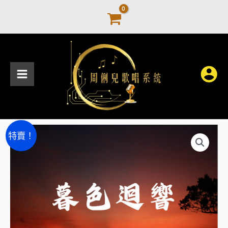
跳
至
主
要
內
容
《暮
原
目
特賣！
色
始
前
迴
響》
價
價
歌
格：
格：
譜