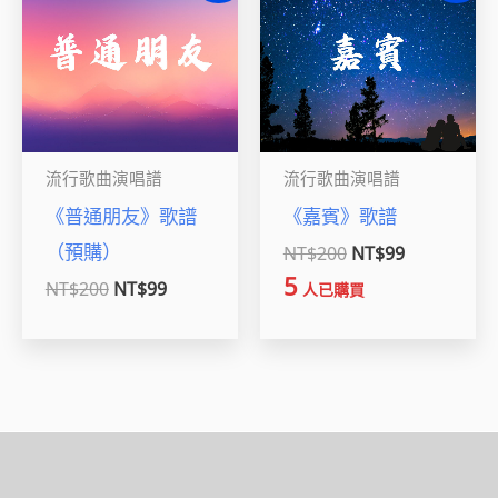
價
價
價
價
格：
格：
格：
格：
NT$200。
NT$99。
NT$200。
NT$99。
流行歌曲演唱譜
流行歌曲演唱譜
《普通朋友》歌譜
《嘉賓》歌譜
（預購）
NT$
200
NT$
99
5
NT$
200
NT$
99
人已購買