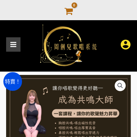
跳
至
主
要
內
容
鼻
原
目
特賣！
腔
始
前
共
鳴-
價
價
輕
格：
格：
鬆