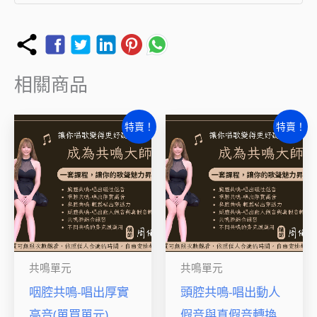
相關商品
原
目
原
目
特賣！
特賣！
始
前
始
前
價
價
價
價
格：
格：
格：
格：
NT$3,000。
NT$2,000。
NT$3,000。
NT$2,
共鳴單元
共鳴單元
咽腔共鳴-唱出厚實
頭腔共鳴-唱出動人
高音(單買單元)
假音與真假音轉換