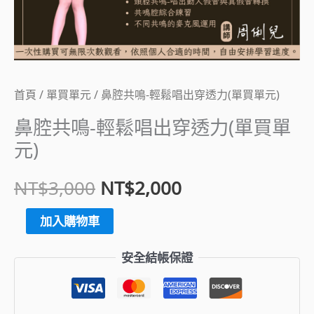
唱
NT$3,000。
NT$2,000。
出
穿
透
力
首頁
/
單買單元
/ 鼻腔共鳴-輕鬆唱出穿透力(單買單元)
(單
鼻腔共鳴-輕鬆唱出穿透力(單買單
買
元)
單
元)
NT$
3,000
NT$
2,000
數
加入購物車
量
安全結帳保證