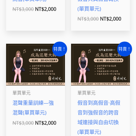
(單買單元)
NT$
3,000
NT$
2,000
NT$
3,000
NT$
2,000
原
目
原
目
特賣！
特賣！
始
前
始
前
價
價
價
價
格：
格：
格：
格：
NT$3,000。
NT$2,000。
NT$3,000。
NT$2,
單買單元
單買單元
混聲重量訓練—強
假音到高假音·高假
混聲(單買單元)
音到強假音的跨音
域連接與自由切換
NT$
3,000
NT$
2,000
(單買單元)