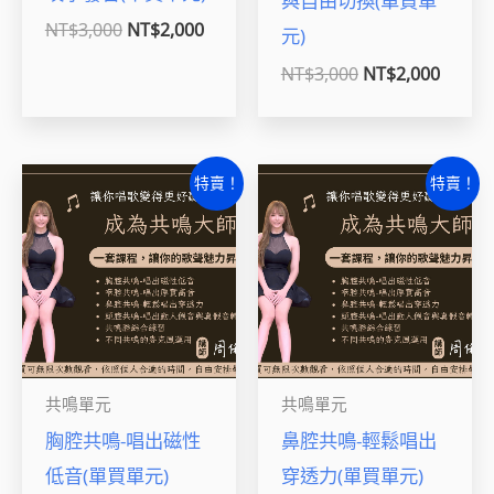
與自由切換(單買單
NT$
3,000
NT$
2,000
元)
NT$
3,000
NT$
2,000
原
目
原
目
特賣！
特賣！
始
前
始
前
價
價
價
價
格：
格：
格：
格：
NT$3,000。
NT$2,000。
NT$3,000。
NT$2,
共鳴單元
共鳴單元
胸腔共鳴-唱出磁性
鼻腔共鳴-輕鬆唱出
低音(單買單元)
穿透力(單買單元)