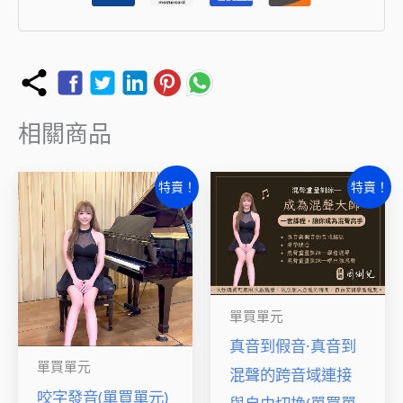
數
量
相關商品
原
目
原
目
特賣！
特賣！
始
前
始
前
價
價
價
價
格：
格：
格：
格：
NT$3,000。
NT$2,000。
NT$3,000。
NT$2,
單買單元
真音到假音·真音到
單買單元
混聲的跨音域連接
咬字發音(單買單元)