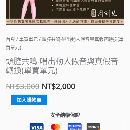
動
NT$3,000。
NT$2,000。
人
假
音
與
首頁
/
單買單元
/ 頭腔共鳴-唱出動人假音與真假音轉換(單
真
買單元)
假
頭腔共鳴-唱出動人假音與真假音
音
轉換(單買單元)
轉
NT$
3,000
NT$
2,000
換
(單
加入購物車
買
單
安全結帳保證
元)