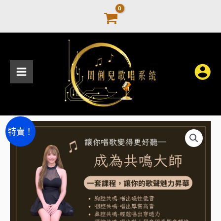
跳
至
主
要
內
容
頭
原
目
特賣！
腔
始
前
共
鳴-
價
價
唱
格：
格：
出