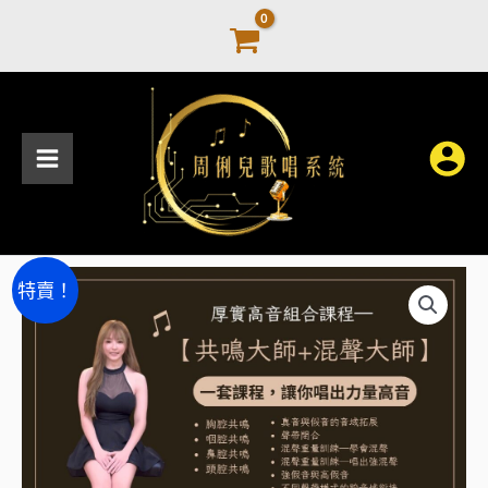
跳
至
主
要
內
容
【共
原
目
特賣！
鳴
始
前
+混
聲
價
價
組
格：
格：
合