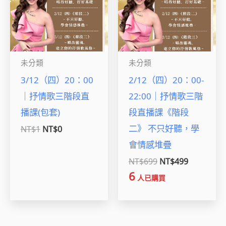
未分類
未分類
3/12（四）20：00
2/12（四）20：00-
｜抒情歌三階段直
22:00｜抒情歌三階
播課(包套)
段直播課《階段
二》 不只好聽，學
NT$
1
NT$
0
會情感堆疊
NT$
699
NT$
499
6
人已購買