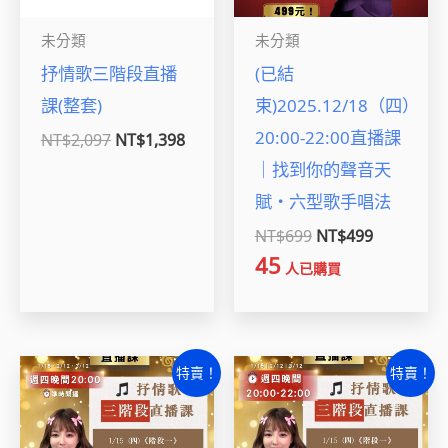
未分類
未分類
抒情歌三階段直播
(已結
課(整套)
束)2025.12/18（四）
20:00-22:00直播課
NT$
2,097
NT$
1,398
｜找到你的聲音天
賦・六型歌手唱法
NT$
699
NT$
499
45
人已購買
原
目
原
目
特賣！
特賣！
始
前
始
前
價
價
價
價
格：
格：
格：
格：
NT$1。
NT$0。
NT$699。
NT$499。