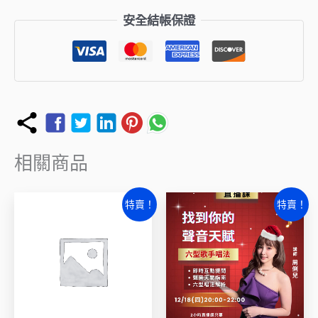
數
安全結帳保證
量
相關商品
原
目
原
目
特賣！
特賣！
始
前
始
前
價
價
價
價
格：
格：
格：
格：
NT$2,097。
NT$1,398。
NT$699。
NT$499。