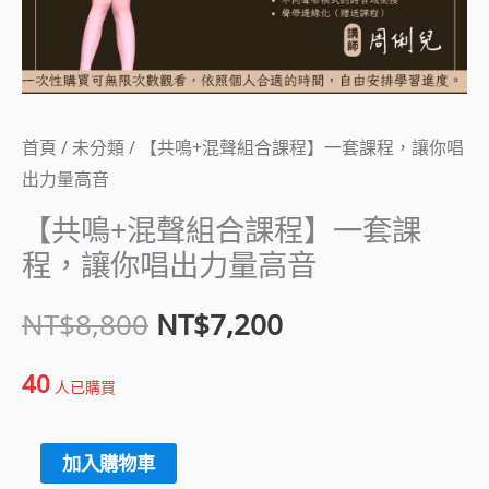
課
NT$8,800。
NT$7,200。
程】
一
套
課
首頁
/
未分類
/ 【共鳴+混聲組合課程】一套課程，讓你唱
程，
出力量高音
讓
【共鳴+混聲組合課程】一套課
你
程，讓你唱出力量高音
唱
NT$
8,800
NT$
7,200
出
力
40
量
人已購買
高
音
加入購物車