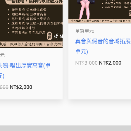
單買單元
真音與假音的音域拓展
單元)
元
NT$
3,000
NT$
2,000
共鳴-唱出厚實高音(單
)
,000
NT$
2,000