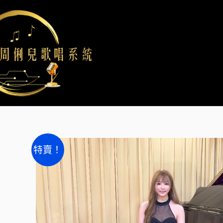
跳
至
主
要
內
容
特賣！