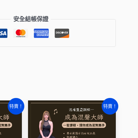
：
格：
$3,000。
NT$2,000。
安全結帳保證
原
目
特賣！
特賣！
始
前
價
價
格：
格：
2,000。
NT$3,000。
NT$2,000。