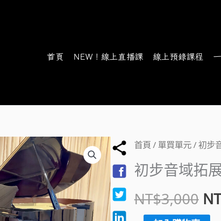
首頁
NEW！線上直播課
線上預錄課程
初
首頁
/
單買單元
/ 初步
原
步
初步音域拓展
始
音
NT$
3,000
NT
域
價
拓