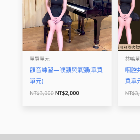
單買單元
共鳴單
顫音練習—喉顫與氣顫(單買
咽腔
單元)
買單元
NT$
3,000
NT$
2,000
NT$
3