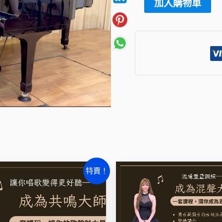
格
加入購物車
展
(單
NT
買
單
元)
數
量
原
目
原
目
特賣！
始
前
始
前
價
價
價
價
格：
格：
格：
格：
NT$3,000。
NT$2,000。
NT$3,000。
NT$