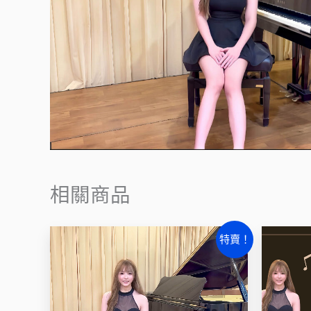
相關商品
原
目
特賣！
始
前
價
價
格：
格：
NT$3,000。
NT$2,000。