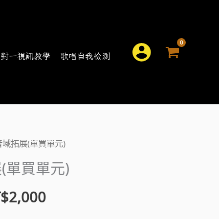
搜
一對一視訊教學
歌唱自我檢測
尋
音域拓展(單買單元)
目
(單買單元)
前
$
2,000
價