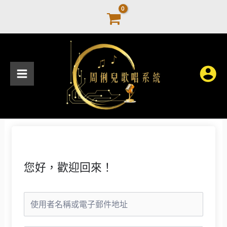
跳
至
主
要
內
容
您好，歡迎回來！