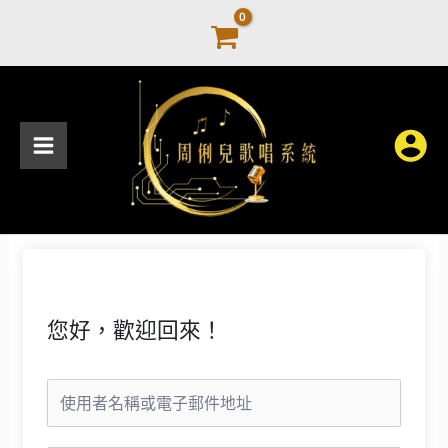
跳
至
主
要
內
容
您好，歡迎回來！