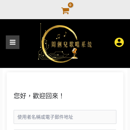
跳
至
主
要
內
容
您好，歡迎回來！