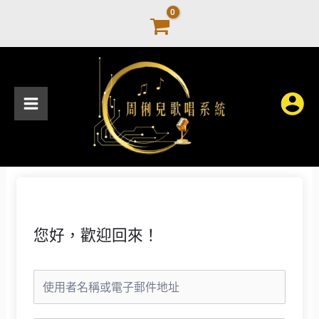
跳
至
主
要
內
容
您好，歡迎回來！