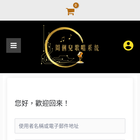
跳
至
主
要
內
容
您好，歡迎回來！