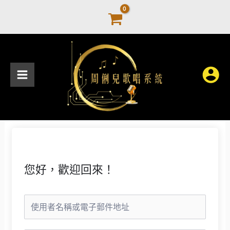
跳
至
主
要
內
容
您好，歡迎回來！