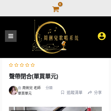
跳
至
主
要
內
容
聲帶閉合(單買單元)
由
周俐兒 老師
分類
追蹤清單
分享
單買單元