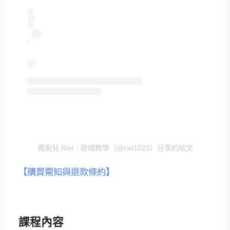
周俐兒 Riel｜歌唱教學（@riel1023）分享的貼文
【購買需知與退款條約】
課程內容