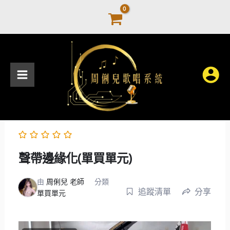
跳
至
主
要
內
容
聲帶邊緣化(單買單元)
由
周俐兒 老師
分類
追蹤清單
分享
單買單元