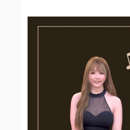
【共
鳴
+混
聲
組
合
課
程】
一
套
課