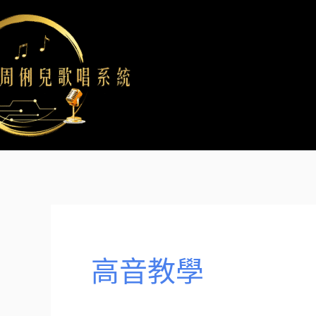
跳
至
主
要
內
容
高音教學