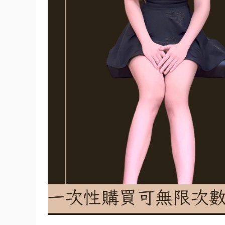
程，
讓
你
唱
出
力
量
高
音