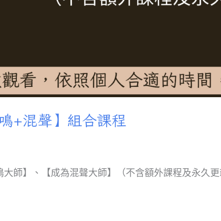
鳴+混聲】組合課程
鳴大師】、【成為混聲大師】（不含額外課程及永久更