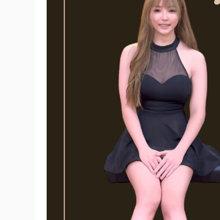
程
—
【基
礎
+共
鳴
+混
聲】
組
合
課
程