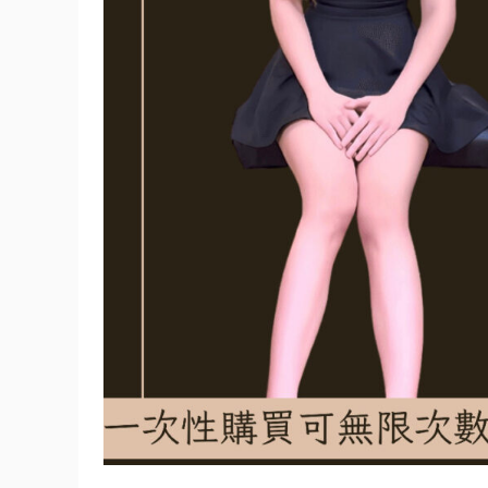
華
歌
唱
課
程】
（限
時
優
惠
中）