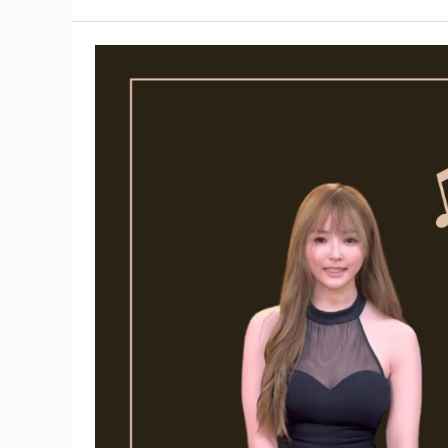
《打
穩
歌
唱
基
礎》
—
（限
時
優
惠
中)