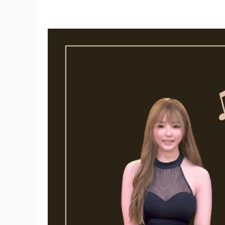
從
零
到
成
為
大
師
—
【全
套
豪