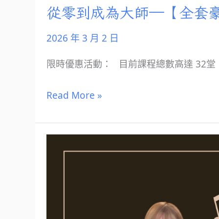
從零到成為大師—【全套
2026 年 3 月 2 日
限時優惠活動： 目前課程總數高達 32堂
Read More »
全
套
歌
唱
課