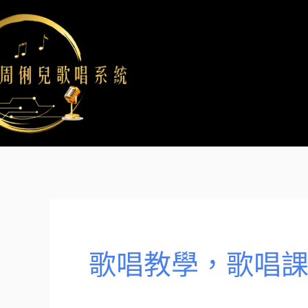
跳
至
主
要
內
容
歌唱教學，歌唱