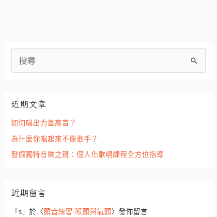
搜
尋
關
近期文章
鍵
字
如何唱出力量高音？
:
為什麼你唱起來不像歌手？
發掘獨特音樂之聲：個人化歌唱課程全方位指導
近期留言
「
s
」於〈
顫音練習-喉顫與氣顫
〉發佈留言