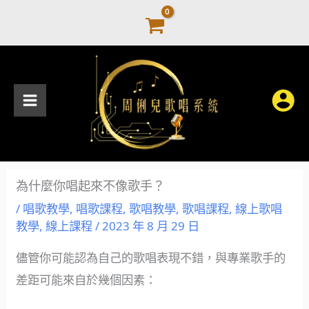
跳
至
主
要
內
容
為什麼你唱起來不像歌手？
/
唱歌教學
,
唱歌課程
,
歌唱教學
,
歌唱課程
,
線上歌唱
教學
,
線上課程
/
2023 年 8 月 29 日
儘管你可能認為自己的歌唱表現不錯，與專業歌手的
差距可能來自於幾個因素：